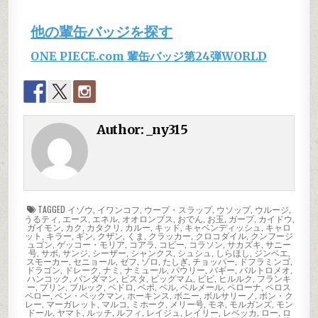
他の輩缶バッジを探す
ONE PIECE.com 輩缶バッジ第24弾WORLD
Author:
_ny315
TAGGED
イゾウ
,
イワンコフ
,
ウープ・スラップ
,
ウソップ
,
ウルージ
,
うるティ
,
エース
,
エネル
,
オオロンブス
,
おでん
,
お玉
,
ガープ
,
カイドウ
,
ガイモン
,
カク
,
カタクリ
,
カルー
,
キッド
,
キャベンディッシュ
,
キャロ
ット
,
キラー
,
ギン
,
クザン
,
くま
,
クラッカー
,
クロコダイル
,
クンフージ
ュゴン
,
ゲッコー・モリア
,
コアラ
,
コビー
,
コラソン
,
サカズキ
,
サニー
号
,
サボ
,
サンジ
,
シーザー
,
シャンクス
,
シュシュ
,
しらほし
,
ジンベエ
,
スモーカー
,
セニョール
,
ゼフ
,
ゾロ
,
たしぎ
,
チョッパー
,
ドフラミンゴ
,
ドラゴン
,
ドレーク
,
ナミ
,
ナミュール
,
パウリー
,
バギー
,
バルトロメオ
,
ハンコック
,
パンダマン
,
ビスタ
,
ビッグマム
,
ビビ
,
ヒルルク
,
フランキ
ー
,
プリン
,
ブルック
,
ペドロ
,
ベポ
,
ペル
,
ベルメール
,
ペローナ
,
ペロス
ペロー
,
ベン・ベックマン
,
ホーキンス
,
ボニー
,
ボルサリーノ
,
ボン・ク
レー
,
マーガレット
,
マルコ
,
ミホーク
,
メリー号
,
モネ
,
モルガンズ
,
モン
ドール
,
ヤマト
,
ルッチ
,
ルフィ
,
レイジュ
,
レイリー
,
レベッカ
,
ロー
,
ロ