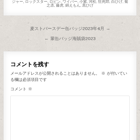
ジャー
,
ロックスター
,
ロビン
,
ワイパー
,
小紫
,
河松
,
狂死郎
,
白ひげ
,
菊
之丞
,
藤虎
,
錦えもん
,
黒ひげ
麦ストバースデー缶バッジ2023年4月 →
← 輩缶バッジ海賊袋2023
コメントを残す
メールアドレスが公開されることはありません。
※
が付いてい
る欄は必須項目です
コメント
※