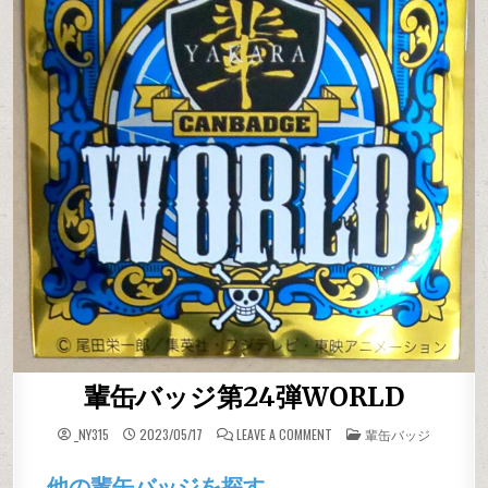
輩缶バッジ第24弾WORLD
ON 輩缶バッジ第24弾WORL
POSTED IN
_NY315
2023/05/17
LEAVE A COMMENT
輩缶バッジ
他の輩缶バッジを探す