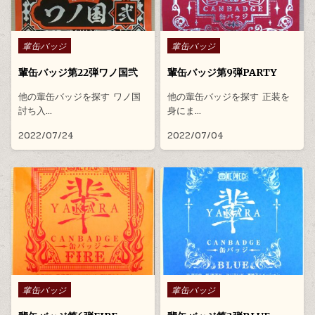
Posted in
Posted in
輩缶バッジ
輩缶バッジ
輩缶バッジ第22弾ワノ国弐
輩缶バッジ第9弾PARTY
他の輩缶バッジを探す ワノ国
他の輩缶バッジを探す 正装を
討ち入…
身にま…
2022/07/24
2022/07/04
Posted in
Posted in
輩缶バッジ
輩缶バッジ