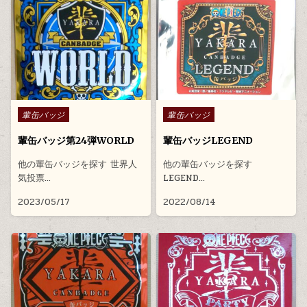
Posted in
Posted in
輩缶バッジ
輩缶バッジ
輩缶バッジ第24弾WORLD
輩缶バッジLEGEND
他の輩缶バッジを探す 世界人
他の輩缶バッジを探す
気投票…
LEGEND…
2023/05/17
2022/08/14