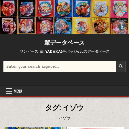
Skip to content
輩データベース
ワンピース 輩(YAKARA)缶バッジetcのデータベース
Search for:
MENU
タグ:
イゾウ
イゾウ