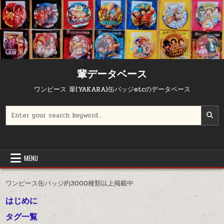
Skip to content
輩データベース
ワンピース 輩(YAKARA)缶バッジetcのデータベース
Search for:
MENU
ワンピース缶バッジ約3000種類以上掲載中
はじめに
タグ一覧