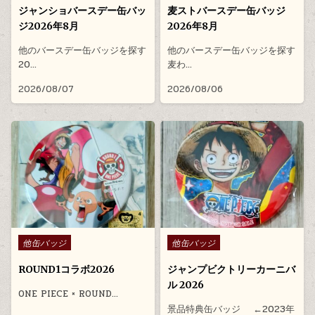
ジャンショバースデー缶バッ
麦ストバースデー缶バッジ
ジ2026年8月
2026年8月
他のバースデー缶バッジを探す
他のバースデー缶バッジを探す
20…
麦わ…
2026/08/07
2026/08/06
Posted in
Posted in
他缶バッジ
他缶バッジ
ROUND1コラボ2026
ジャンプビクトリーカーニバ
ル 2026
ONE PIECE × ROUND…
景品特典缶バッジ ←2023年