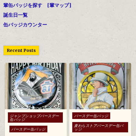
輩缶バッジを探す
[輩マップ]
誕生日一覧
缶バッジカウンター
Recent Posts
Posted in
Posted in
ジャンプショップバースデー
バースデー缶バッジ
缶バッジ
麦わらストアバースデー缶バ
バースデー缶バッジ
ッジ