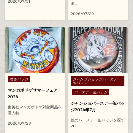
2026/07/31
ま…
2026/07/29
Posted in
Posted in
他缶バッジ
ジャンプショップバースデー
缶バッジ
マンガボドゲサマーフェア
バースデー缶バッジ
2026
ジャンショバースデー缶バッ
集英社マンガボドゲ対象商品を
ジ2026年7月
購入特…
他のバースデー缶バッジを探す
2026/07/28
20…