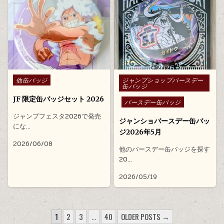
Posted in
Posted in
他缶バッジ
ジャンプショップバースデー
缶バッジ
JF 限定缶バッジセット 2026
バースデー缶バッジ
ジャンプフェスタ2026で発売
ジャンショバースデー缶バッ
にな…
ジ2026年5月
2026/06/08
他のバースデー缶バッジを探す
20…
2026/05/19
投稿のページ送り
1
2
3
…
40
OLDER POSTS →