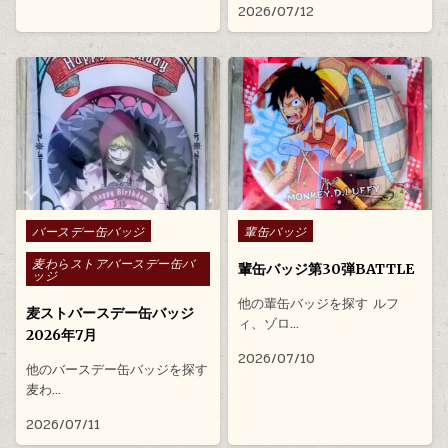
2026/07/12
Posted in
Posted in
バースデー缶バッジ
輩缶バッジ
麦わらストアバースデー缶バ
輩缶バッジ第30弾BATTLE
ッジ
他の輩缶バッジを探す ルフ
麦ストバースデー缶バッジ
ィ、ゾロ…
2026年7月
2026/07/10
他のバースデー缶バッジを探す
麦わ…
2026/07/11