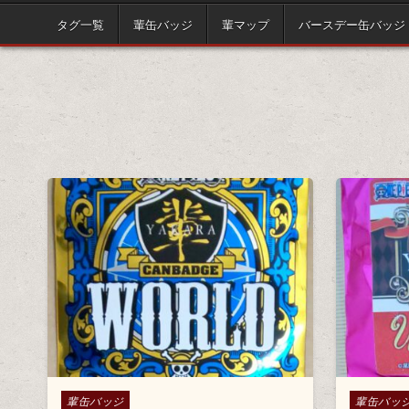
タグ一覧
輩缶バッジ
輩マップ
バースデー缶バッジ
Posted in
Posted in
輩缶バッジ
輩缶バッ