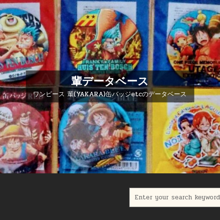
輩データベース
ワンピース 輩(YAKARA)缶バッジetcのデータベース
Search for: