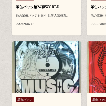
輩缶バッジ第24弾WORLD
輩缶バッジV
他の輩缶バッジを探す 世界人気投票…
他の輩缶バ
2023/05/17
2022/08/
Posted in
Posted in
輩缶バッジ
輩缶バッ