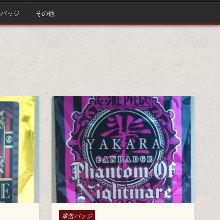
缶バッジ
その他
Posted in
輩缶バッジ