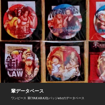
Skip to content
輩データベース
ワンピース 輩(YAKARA)缶バッジetcのデータベース