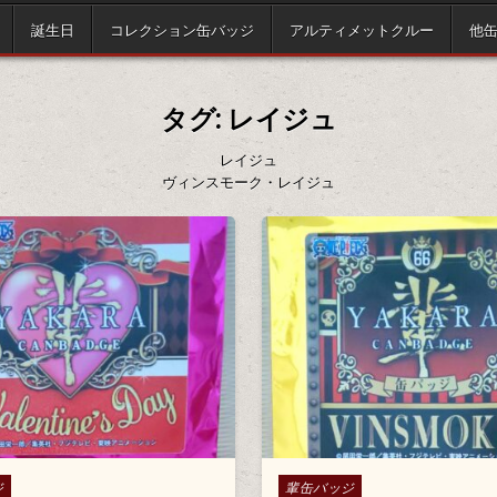
誕生日
コレクション缶バッジ
アルティメットクルー
他
タグ:
レイジュ
レイジュ
ヴィンスモーク・レイジュ
Posted in
ジ
輩缶バッジ