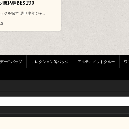
第14弾BEST30
ッジを探す 週刊少年ジャ…
15
デー缶バッジ
コレクション缶バッジ
アルティメットクルー
ワ
Copyright © 2026 輩データベース
Design by ThemesDNA.com