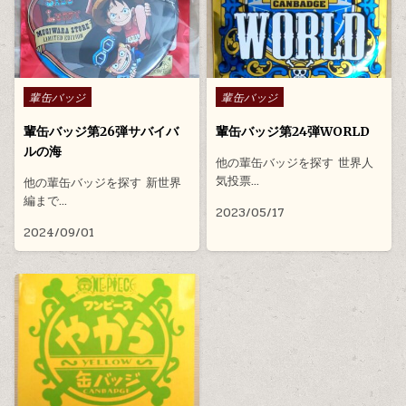
Posted in
Posted in
輩缶バッジ
輩缶バッジ
輩缶バッジ第26弾サバイバ
輩缶バッジ第24弾WORLD
ルの海
他の輩缶バッジを探す 世界人
気投票…
他の輩缶バッジを探す 新世界
編まで…
2023/05/17
2024/09/01