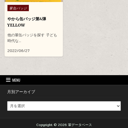
Posted in
輩缶バッジ
やから缶バッジ第4弾
YELLOW
他の輩缶バッジを探す 子ども
時代な…
2022/06/27
MENU
月別アーカイブ
月別アーカイブ
Copyright © 2026 輩データベース