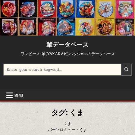
Skip to content
輩データベース
ワンピース 輩(YAKARA)缶バッジetcのデータベース
Search for:
MENU
タグ:
くま
くま
バーソロミュー・くま