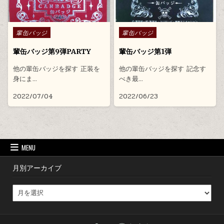
Posted in
Posted in
輩缶バッジ
輩缶バッジ
輩缶バッジ第9弾PARTY
輩缶バッジ第1弾
他の輩缶バッジを探す 正装を
他の輩缶バッジを探す 記念す
身にま…
べき最…
2022/07/04
2022/06/23
MENU
月別アーカイブ
月別アーカイブ