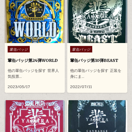
Posted in
Posted in
輩缶バッジ
輩缶バッジ
輩缶バッジ第24弾WORLD
輩缶バッジ第10弾BEAST
他の輩缶バッジを探す 世界人
他の輩缶バッジを探す 正装を
気投票…
身にま…
2023/05/17
2022/07/11