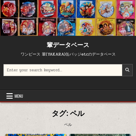
Skip to content
輩データベース
ワンピース 輩(YAKARA)缶バッジetcのデータベース
Search for:
MENU
タグ:
ペル
ペル