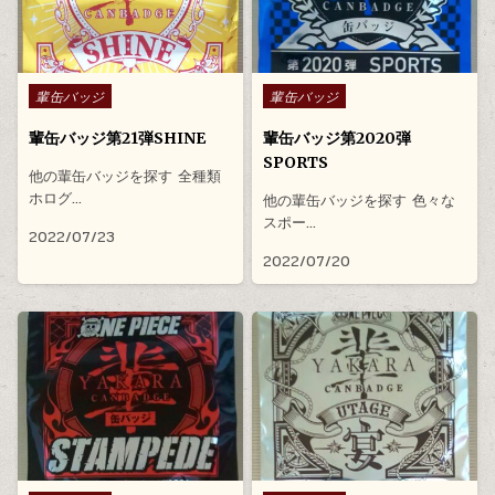
Posted in
Posted in
輩缶バッジ
輩缶バッジ
輩缶バッジ第21弾SHINE
輩缶バッジ第2020弾
SPORTS
他の輩缶バッジを探す 全種類
ホログ…
他の輩缶バッジを探す 色々な
スポー…
2022/07/23
2022/07/20