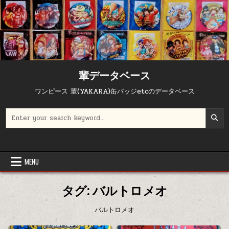
Skip to content
輩データベース
ワンピース 輩(YAKARA)缶バッジetcのデータベース
Search for:
MENU
タグ:
バルトロメオ
バルトロメオ