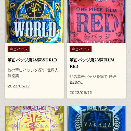
Posted in
Posted in
輩缶バッジ
輩缶バッジ
輩缶バッジ第24弾WORLD
輩缶バッジ第23弾FILM
RED
他の輩缶バッジを探す 世界人
気投票…
他の輩缶バッジを探す 映画
REDの…
2023/05/17
2022/08/18