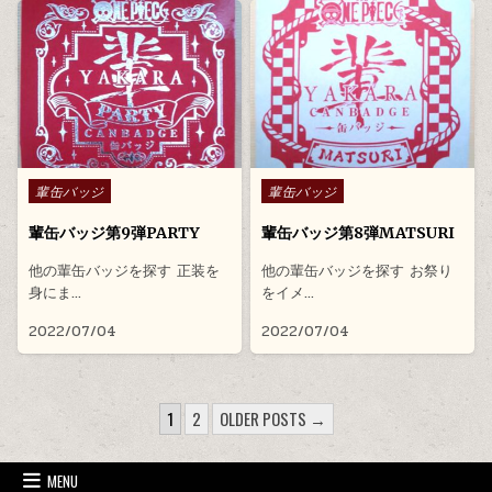
Posted in
Posted in
輩缶バッジ
輩缶バッジ
輩缶バッジ第9弾PARTY
輩缶バッジ第8弾MATSURI
他の輩缶バッジを探す 正装を
他の輩缶バッジを探す お祭り
身にま…
をイメ…
2022/07/04
2022/07/04
投稿のページ送り
1
2
OLDER POSTS →
MENU