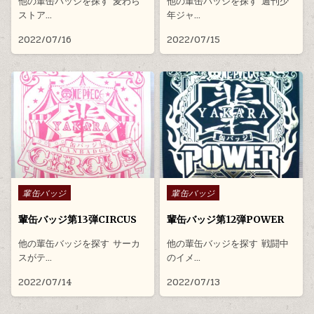
他の輩缶バッジを探す 麦わら
他の輩缶バッジを探す 週刊少
ストア…
年ジャ…
2022/07/16
2022/07/15
Posted in
Posted in
輩缶バッジ
輩缶バッジ
輩缶バッジ第13弾CIRCUS
輩缶バッジ第12弾POWER
他の輩缶バッジを探す サーカ
他の輩缶バッジを探す 戦闘中
スがテ…
のイメ…
2022/07/14
2022/07/13