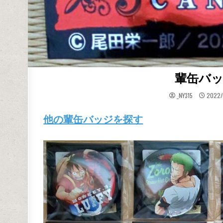
輩缶バッジ
_NY315
2022/
他の輩缶バッジを探す