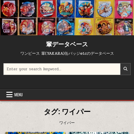
Skip to content
輩データベース
ワンピース 輩(YAKARA)缶バッジetcのデータベース
Search for:
MENU
タグ:
ワイパー
ワイパー