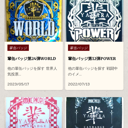
Posted in
Posted in
輩缶バッジ
輩缶バッジ
輩缶バッジ第24弾WORLD
輩缶バッジ第12弾POWER
他の輩缶バッジを探す 世界人
他の輩缶バッジを探す 戦闘中
気投票…
のイメ…
2023/05/17
2022/07/13