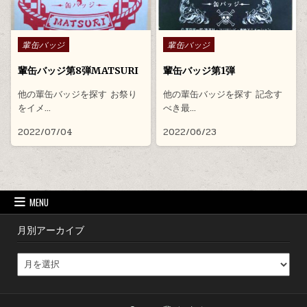
Posted in
Posted in
輩缶バッジ
輩缶バッジ
輩缶バッジ第8弾MATSURI
輩缶バッジ第1弾
他の輩缶バッジを探す お祭り
他の輩缶バッジを探す 記念す
をイメ…
べき最…
2022/07/04
2022/06/23
MENU
月別アーカイブ
月別アーカイブ