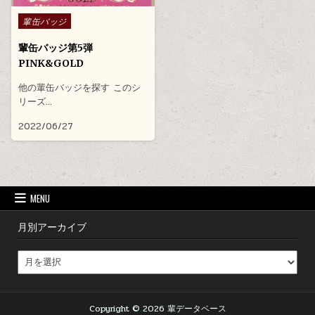
Posted in
輩缶バッジ
輩缶バッジ第5弾
PINK&GOLD
他の輩缶バッジを探す このシ
リーズ…
2022/06/27
MENU
月別アーカイブ
月別アーカイブ
Copyright © 2026 輩データベース