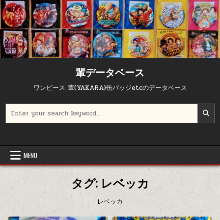
Skip to content
輩データベース
ワンピース 輩(YAKARA)缶バッジetcのデータベース
Search for:
MENU
タグ:
レベッカ
レベッカ