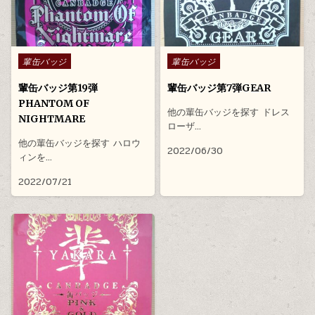
Posted in
Posted in
輩缶バッジ
輩缶バッジ
輩缶バッジ第19弾
輩缶バッジ第7弾GEAR
PHANTOM OF
他の輩缶バッジを探す ドレス
NIGHTMARE
ローザ…
他の輩缶バッジを探す ハロウ
2022/06/30
ィンを…
2022/07/21