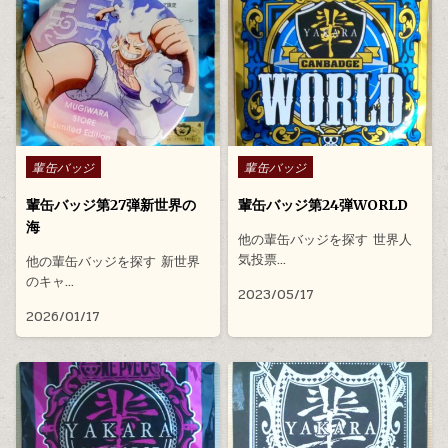
Posted in
Posted in
輩缶バッジ
輩缶バッジ
輩缶バッジ第27弾新世界の
輩缶バッジ第24弾WORLD
海
他の輩缶バッジを探す 世界人
気投票…
他の輩缶バッジを探す 新世界
のキャ…
2023/05/17
2026/01/17