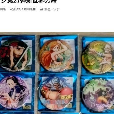
ジ第27弾新世界の海
ON 輩缶バッジ第27弾新世界の海
POSTED IN
01/17
LEAVE A COMMENT
輩缶バッジ