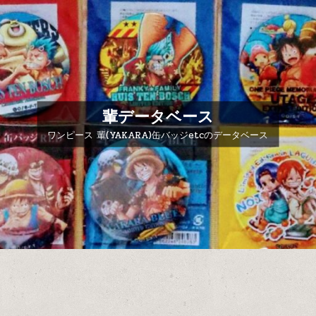
輩データベース
ワンピース 輩(YAKARA)缶バッジetcのデータベース