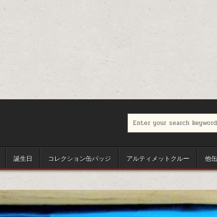
Search for:
誕生日
コレクション缶バッジ
アルティメットクルー
他