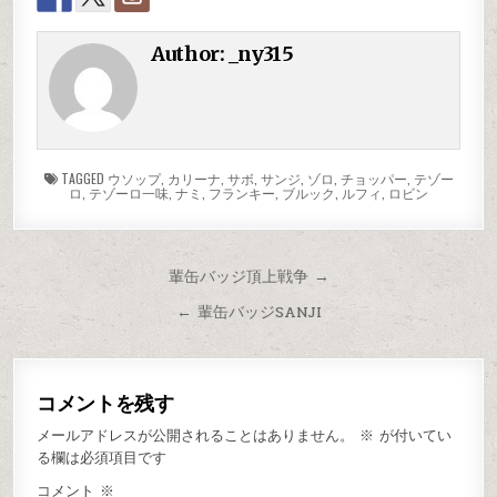
Author:
_ny315
TAGGED
ウソップ
,
カリーナ
,
サボ
,
サンジ
,
ゾロ
,
チョッパー
,
テゾー
ロ
,
テゾーロ一味
,
ナミ
,
フランキー
,
ブルック
,
ルフィ
,
ロビン
輩缶バッジ頂上戦争 →
← 輩缶バッジSANJI
コメントを残す
メールアドレスが公開されることはありません。
※
が付いてい
る欄は必須項目です
コメント
※