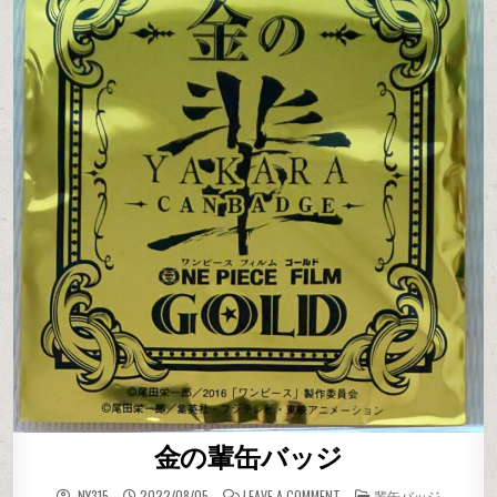
金の輩缶バッジ
ON 金の輩缶バッジ
POSTED IN
_NY315
2022/08/05
LEAVE A COMMENT
輩缶バッジ