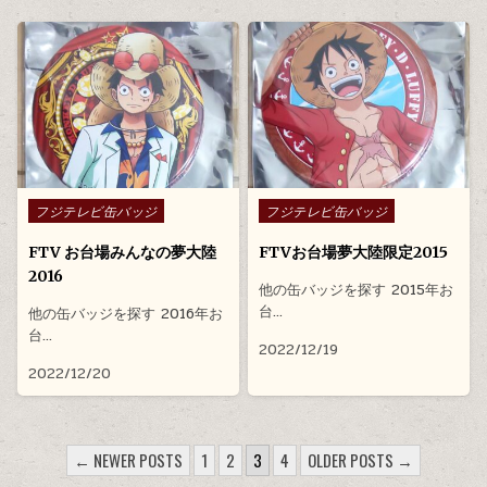
Posted in
Posted in
フジテレビ缶バッジ
フジテレビ缶バッジ
FTV お台場みんなの夢大陸
FTVお台場夢大陸限定2015
2016
他の缶バッジを探す 2015年お
台…
他の缶バッジを探す 2016年お
台…
2022/12/19
2022/12/20
投稿のページ送り
← NEWER POSTS
1
2
3
4
OLDER POSTS →