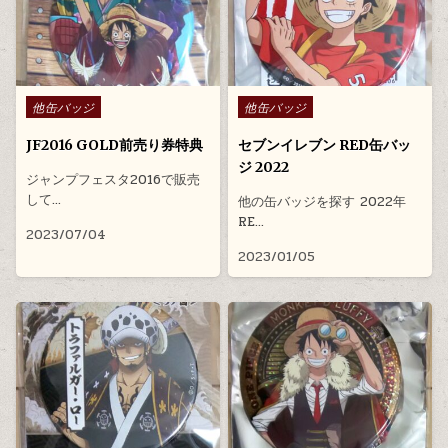
Posted in
Posted in
他缶バッジ
他缶バッジ
JF2016 GOLD前売り券特典
セブンイレブン RED缶バッ
ジ 2022
ジャンプフェスタ2016で販売
して…
他の缶バッジを探す 2022年
RE…
2023/07/04
2023/01/05