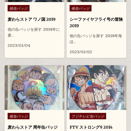
Posted in
Posted in
他缶バッジ
他缶バッジ
麦わらストア ワノ国 2019
シーファイヤフライ号の冒険
2019
他の缶バッジを探す 2019年に
麦…
他の缶バッジを探す 2019年海
ほ…
2023/01/04
2023/01/02
Posted in
Posted in
他缶バッジ
フジテレビ缶バッジ
麦わらストア 周年缶バッジ
FTV ストロング9 2014