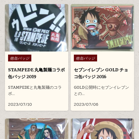
Posted in
Posted in
他缶バッジ
他缶バッジ
STAMPEDE 丸亀製麺コラボ
セブンイレブン GOLD チョ
缶バッジ 2019
コ缶バッジ 2016
STAMPEDEと丸亀製麺のコラ
GOLD公開時にセブンイレブン
ボ…
との…
2023/07/10
2023/07/06