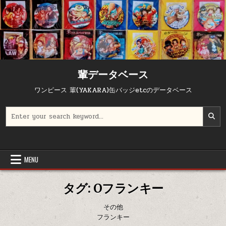
Skip to content
輩データベース
ワンピース 輩(YAKARA)缶バッジetcのデータベース
Search for:
MENU
タグ:
Oフランキー
その他
フランキー