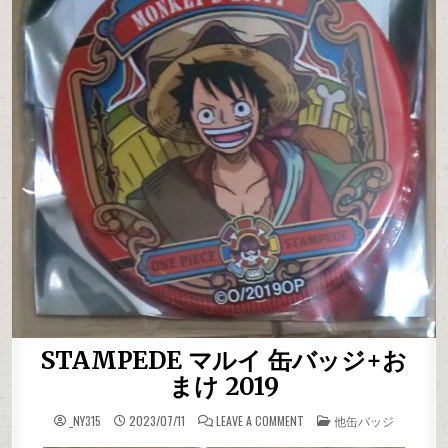
STAMPEDE マルイ 缶バッジ+お
まけ 2019
ON STAMPEDE マルイ 缶バ
POSTED IN
_NY315
2023/07/11
LEAVE A COMMENT
他缶バッジ