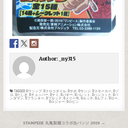
Author:
_ny315
TAGGED
Oウソップ
,
Oクロコダイル
,
Oサボ
,
Oサンジ
,
Oスモーカー
,
Oゾ
ロ
,
Oたしぎ
,
Oチョッパー
,
Oナミ
,
Oバギー
,
Oバレット
,
Oハンコック
,
Oパ
ンダマン
,
Oフランキー
,
Oブルック
,
Oメリー号
,
Oルッチ
,
Oルフィ
,
Oロー
,
Oロジャー
,
Oロビン
STAMPEDE 丸亀製麺コラボ缶バッジ 2019 →