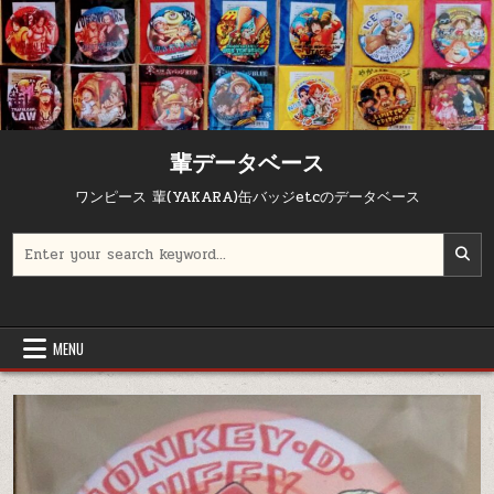
輩データベース
ワンピース 輩(YAKARA)缶バッジetcのデータベース
Search for:
MENU