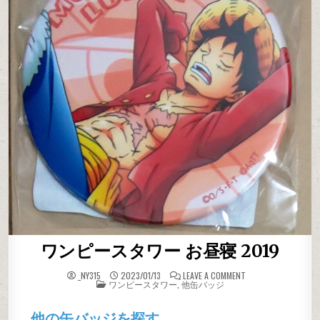
ワンピースタワー お昼寝 2019
ON ワンピースタワー
_NY315
2023/01/13
LEAVE A COMMENT
POSTED IN
ワンピースタワー
,
他缶バッジ
他の缶バッジを探す