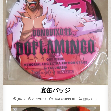
宴缶バッジ
ON 宴缶バッジ
POSTED IN
_NY315
2022/10/13
LEAVE A COMMENT
他缶バッジ