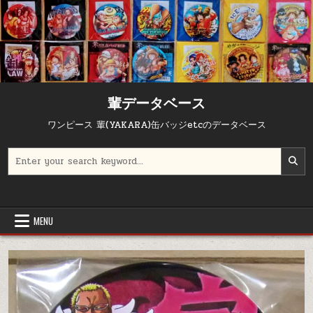
輩データベース
ワンピース 輩(YAKARA)缶バッジetcのデータベース
Search for:
MENU