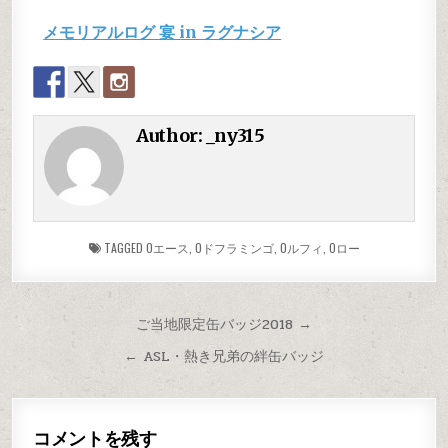
メモリアルログ 宴 in ラグナシア
Author:
_ny315
TAGGED
Oエース
,
Oドフラミンゴ
,
Oルフィ
,
Oロー
ご当地限定缶バッジ2018 →
← ASL・熱き兄弟の絆缶バッジ
コメントを残す