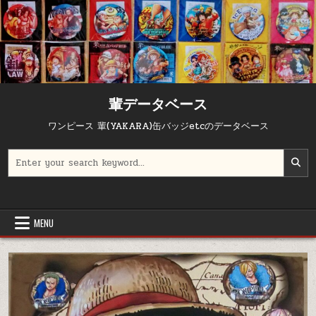
輩データベース
ワンピース 輩(YAKARA)缶バッジetcのデータベース
Search for:
MENU