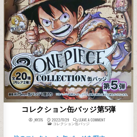
コレクション缶バッジ第5弾
ON コレクション缶
_NY315
2022/11/29
LEAVE A COMMENT
POSTED IN
コレクション缶バッジ