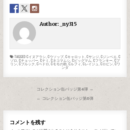
Author:
_ny315
TAGGED
Cイヌアラシ
,
Cウソップ
,
Cキャロット
,
Cサンジ
,
Cジンベエ
,
C
ゾロ
,
Cチョッパー
,
Cナミ
,
Cネコマムシ
,
Cビッグマム
,
Cフランキー
,
Cプ
リン
,
Cブルック
,
Cペドロ
,
Cモモの助
,
Cルフィ
,
Cレイジュ
,
Cロビン
,
Cワ
ンダ
コレクション缶バッジ第4弾 →
← コレクション缶バッジ第6弾
コメントを残す