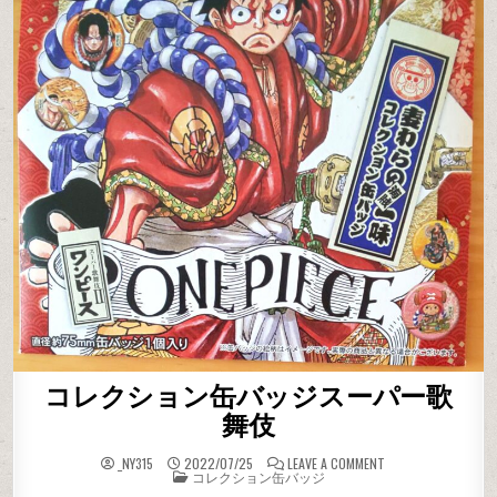
コレクション缶バッジスーパー歌
舞伎
ON コレクション
_NY315
2022/07/25
LEAVE A COMMENT
POSTED IN
コレクション缶バッジ