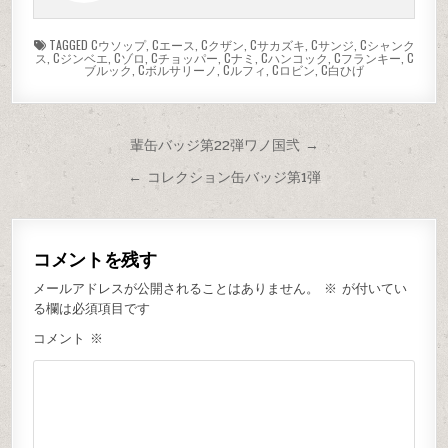
TAGGED
Cウソップ
,
Cエース
,
Cクザン
,
Cサカズキ
,
Cサンジ
,
Cシャンク
ス
,
Cジンベエ
,
Cゾロ
,
Cチョッパー
,
Cナミ
,
Cハンコック
,
Cフランキー
,
C
ブルック
,
Cボルサリーノ
,
Cルフィ
,
Cロビン
,
C白ひげ
輩缶バッジ第22弾ワノ国弐 →
← コレクション缶バッジ第1弾
コメントを残す
メールアドレスが公開されることはありません。
※
が付いてい
る欄は必須項目です
コメント
※