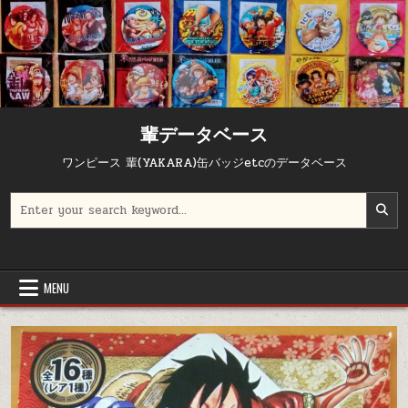
輩データベース
ワンピース 輩(YAKARA)缶バッジetcのデータベース
Search for:
MENU