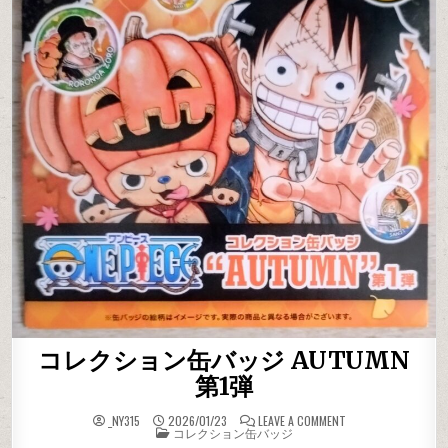
コレクション缶バッジ AUTUMN
第1弾
ON コレクション缶バ
_NY315
2026/01/23
LEAVE A COMMENT
POSTED IN
コレクション缶バッジ