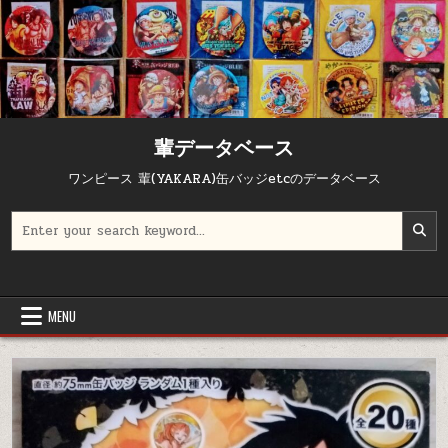
輩データベース
ワンピース 輩(YAKARA)缶バッジetcのデータベース
Search for:
MENU