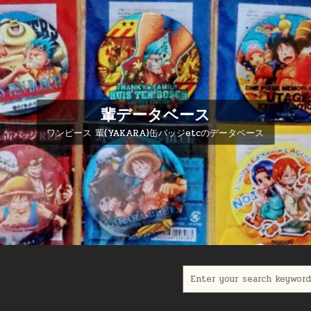
輩データベース
ワンピース 輩(YAKARA)缶バッジetcのデータベース
Search for: