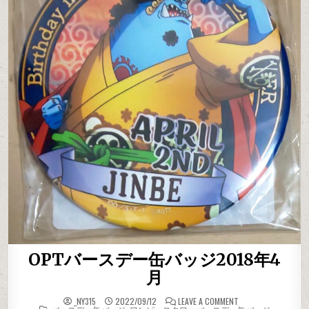
OPTバースデー缶バッジ2018年4
月
ON OPTバースデー
_NY315
2022/09/12
LEAVE A COMMENT
POSTED IN