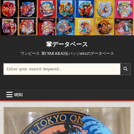
輩データベース
ワンピース 輩(YAKARA)缶バッジetcのデータベース
Search for:
MENU