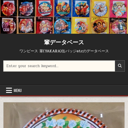
輩データベース
ワンピース 輩(YAKARA)缶バッジetcのデータベース
Search for:
MENU