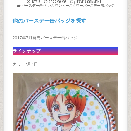
ON OPTバースデー
_NY315
2022/09/08
LEAVE A COMMENT
POSTED IN
バースデー缶バッジ
,
ワンピースタワーバースデー缶バッジ
他のバースデー缶バッジを探す
2017年7月発売バースデー缶バッジ
ラインナップ
ナミ 7月3日