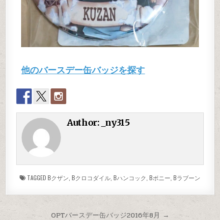
他のバースデー缶バッジを探す
Author:
_ny315
TAGGED
Bクザン
,
Bクロコダイル
,
Bハンコック
,
Bボニー
,
Bラブーン
OPTバースデー缶バッジ2016年8月 →