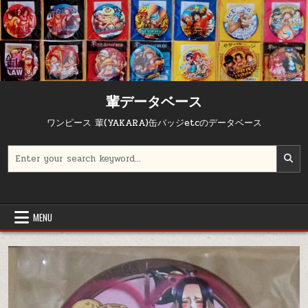
輩データベース
ワンピース 輩(YAKARA)缶バッジetcのデータベース
Search for:
MENU