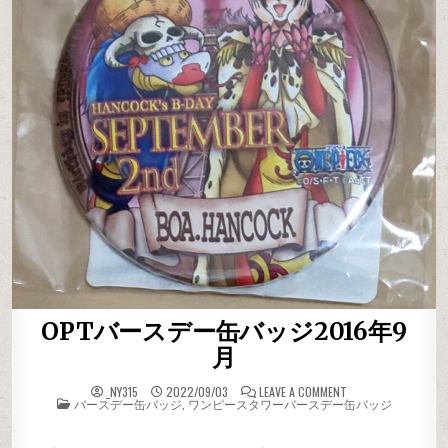
OPTバースデー缶バッジ2016年9
月
ON OPTバースデー
_NY315
2022/09/03
LEAVE A COMMENT
POSTED IN
バースデー缶バッジ
,
ワンピースタワーバースデー缶バッジ