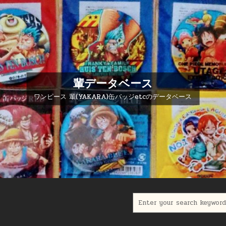
輩データベース
ワンピース 輩(YAKARA)缶バッジetcのデータベース
Search for: