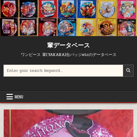
輩データベース
ワンピース 輩(YAKARA)缶バッジetcのデータベース
Search for:
MENU