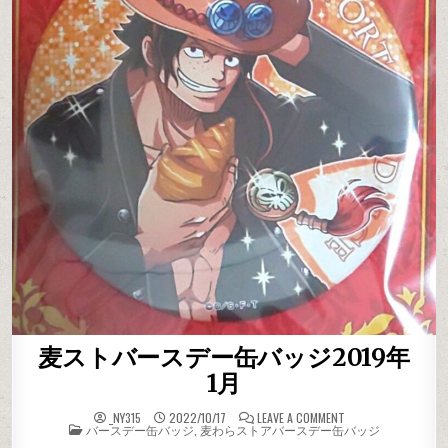
麦ストバースデー缶バッジ2019年
1月
ON 麦ストバースデ
_NY315
2022/10/17
LEAVE A COMMENT
POSTED IN
バースデー缶バッジ
,
麦わらストアバースデー缶バッジ