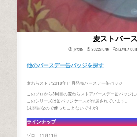
麦ストバース
_NY315
2022/10/16
LEAVE A CO
他のバースデー缶バッジを探す
麦わらストア2018年11月発売バースデー缶バッジ
このゾロから3周目の麦わらストアバースデー缶バッジに
このシリーズは缶バッジケースが付属されています。
(未開封なので使ったことないですが)
ラインナップ
ゾロ 11月11日