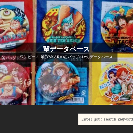
輩データベース
ワンピース 輩(YAKARA)缶バッジetcのデータベース
Search for: