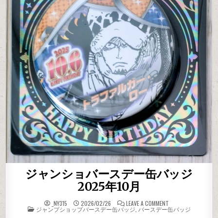
ジャンショバースデー缶バッジ
2025年10月
ON ジャンショバー
_NY315
2026/02/26
LEAVE A COMMENT
POSTED IN
ジャンプショップバースデー缶バッジ
,
バースデー缶バッジ