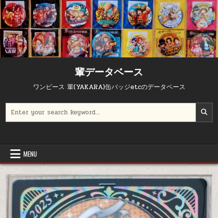
輩データベース
ワンピース 輩(YAKARA)缶バッジetcのデータベース
Search for:
MENU