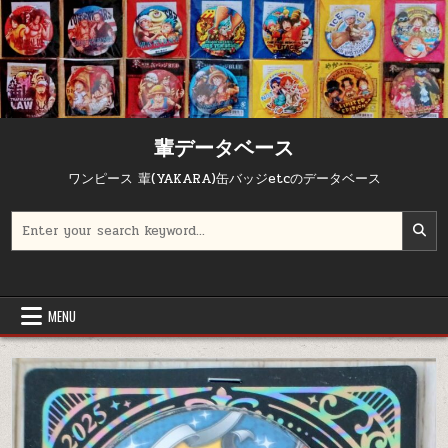
輩データベース
ワンピース 輩(YAKARA)缶バッジetcのデータベース
Search for:
MENU