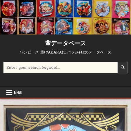
輩データベース
ワンピース 輩(YAKARA)缶バッジetcのデータベース
Search for:
MENU