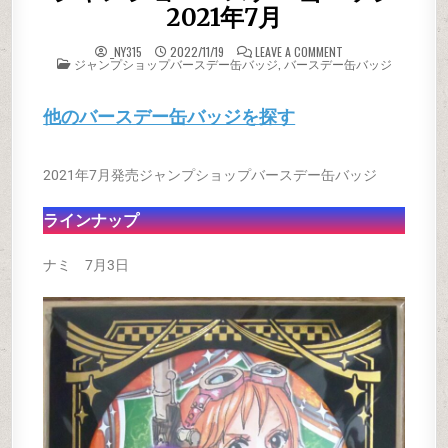
2021年7月
ON ジャンショバー
_NY315
2022/11/19
LEAVE A COMMENT
POSTED IN
ジャンプショップバースデー缶バッジ
,
バースデー缶バッジ
他のバースデー缶バッジを探す
2021年7月発売ジャンプショップバースデー缶バッジ
ラインナップ
ナミ 7月3日