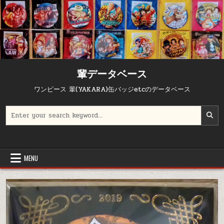
輩データベース
ワンピース 輩(YAKARA)缶バッジetcのデータベース
Search for:
MENU