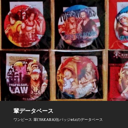
Skip to content
輩データベース
ワンピース 輩(YAKARA)缶バッジetcのデータベース