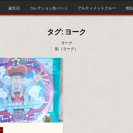
誕生日
コレクション缶バッジ
アルティメットクルー
他
タグ:
ヨーク
ヨーク
欲（ヨーク）
ジ