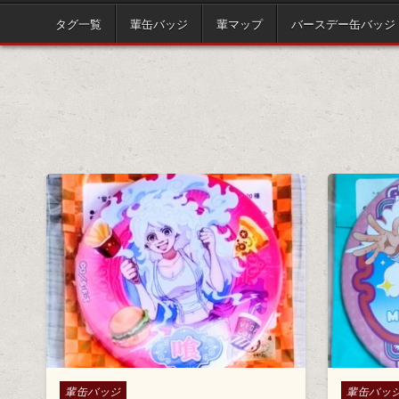
タグ一覧
輩缶バッジ
輩マップ
バースデー缶バッジ
Posted in
Posted in
輩缶バッジ
輩缶バッ