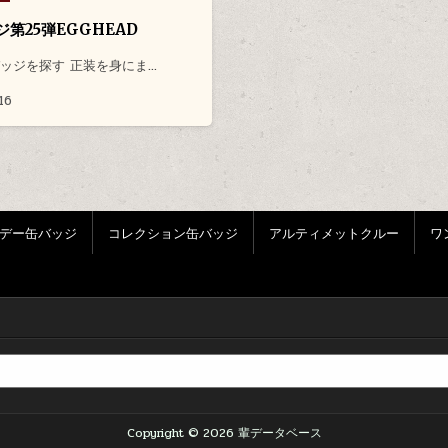
第25弾EGGHEAD
ッジを探す 正装を身にま…
16
デー缶バッジ
コレクション缶バッジ
アルティメットクルー
ワ
Copyright © 2026 輩データベース