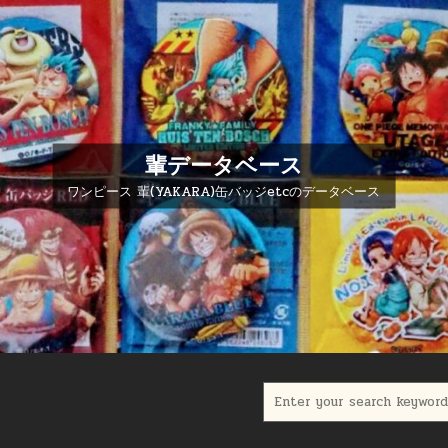
輩データベース
ワンピース 輩(YAKARA)缶バッジetcのデータベース
Search for: