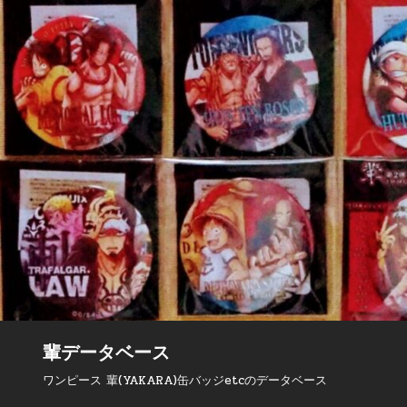
Skip to content
輩データベース
ワンピース 輩(YAKARA)缶バッジetcのデータベース