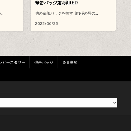
輩缶バッジ第2弾RED
の…
他の輩缶バッジを探す 第1弾の悪の…
2022/06/25
ンピースタワー
他缶バッジ
免責事項