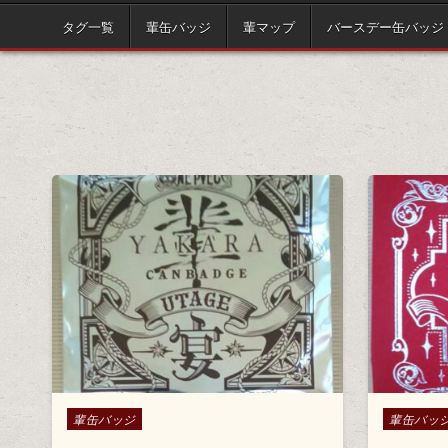
タグ一覧
輩缶バッジ
輩マップ
バースデー缶バッジ
Posted in
Posted in
輩缶バッジ
輩缶バッ