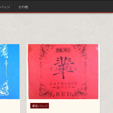
缶バッジ
その他
Posted in
輩缶バッジ