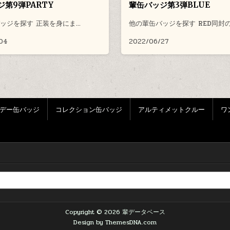
ジ第9弾PARTY
輩缶バッジ第3弾BLUE
ッジを探す 正装を身にま…
他の輩缶バッジを探す RED同封
04
2022/06/27
デー缶バッジ
コレクション缶バッジ
アルティメットクルー
ワ
Copyright © 2026 輩データベース
Design by ThemesDNA.com