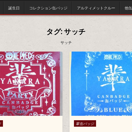
誕生日
コレクション缶バッジ
アルティメットクルー
他
タグ:
サッチ
サッチ
Posted in
ジ
輩缶バッジ