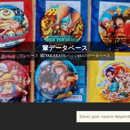
輩データベース
ワンピース 輩(YAKARA)缶バッジetcのデータベース
Search for: