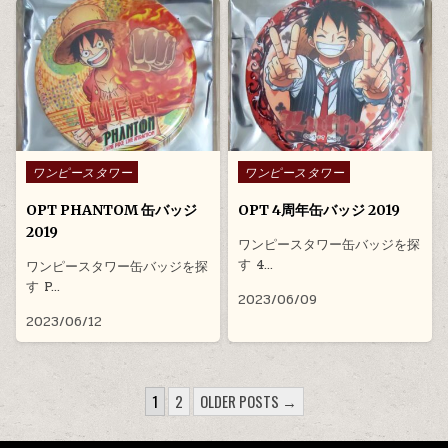
Posted in
Posted in
ワンピースタワー
ワンピースタワー
OPT PHANTOM 缶バッジ
OPT 4周年缶バッジ 2019
2019
ワンピースタワー缶バッジを探
す 4…
ワンピースタワー缶バッジを探
す P…
2023/06/09
2023/06/12
投稿のページ送り
1
2
OLDER POSTS →