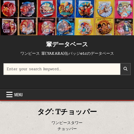
Skip to content
輩データベース
ワンピース 輩(YAKARA)缶バッジetcのデータベース
Search for:
MENU
タグ:
Tチョッパー
ワンピースタワー
チョッパー