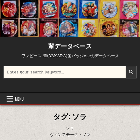
Skip to content
輩データベース
ワンピース 輩(YAKARA)缶バッジetcのデータベース
Search for:
MENU
タグ:
ソラ
ソラ
ヴィンスモーク・ソラ