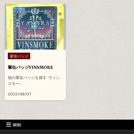
Posted in
輩缶バッジ
輩缶バッジVINSMOKE
他の輩缶バッジを探す ヴィン
スモー…
2022/08/07
MENU