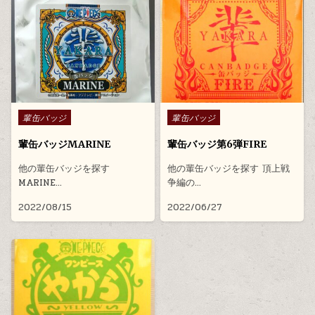
Posted in
Posted in
輩缶バッジ
輩缶バッジ
輩缶バッジMARINE
輩缶バッジ第6弾FIRE
他の輩缶バッジを探す
他の輩缶バッジを探す 頂上戦
MARINE…
争編の…
2022/08/15
2022/06/27