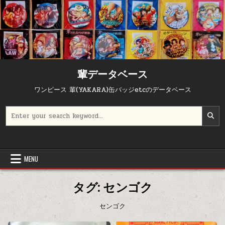
Skip to content
輩データベース
ワンピース 輩(YAKARA)缶バッジetcのデータベース
Search for:
MENU
タグ:
センゴク
センゴク