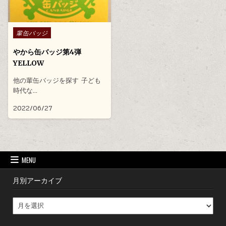
Posted in
輩缶バッジ
やから缶バッジ第4弾
YELLOW
他の輩缶バッジを探す 子ども
時代な…
2022/06/27
MENU
月別アーカイブ
月別アーカイブ