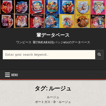
Skip to content
輩データベース
ワンピース 輩(YAKARA)缶バッジetcのデータベース
Search for:
MENU
タグ:
ルージュ
ルージュ
ポートガス・D・ルージュ