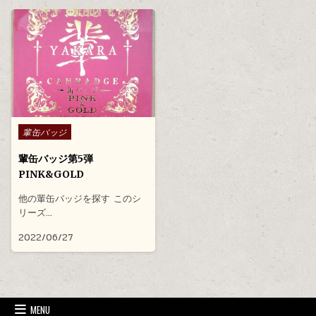
Posted in
輩缶バッジ
輩缶バッジ第5弾
PINK&GOLD
他の輩缶バッジを探す このシ
リーズ…
2022/06/27
MENU