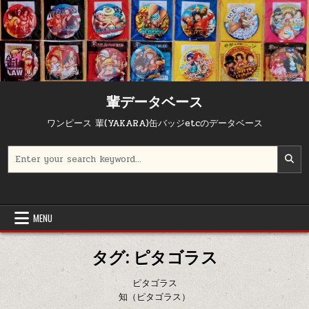
Skip to content
輩データベース
ワンピース 輩(YAKARA)缶バッジetcのデータベース
Search for:
MENU
タグ:
ピタゴラス
ピタゴラス
知（ピタゴラス）