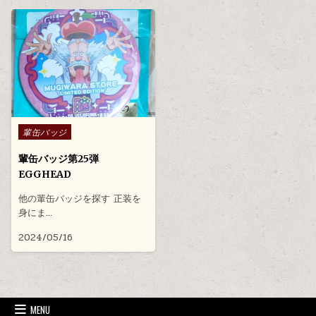
Posted in
輩缶バッジ
輩缶バッジ第25弾
EGGHEAD
他の輩缶バッジを探す 正装を
身にま…
2024/05/16
MENU