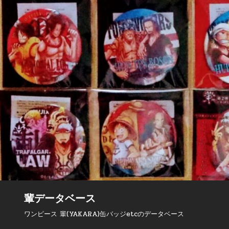
Skip to content
輩データベース
ワンピース 輩(YAKARA)缶バッジetcのデータベース