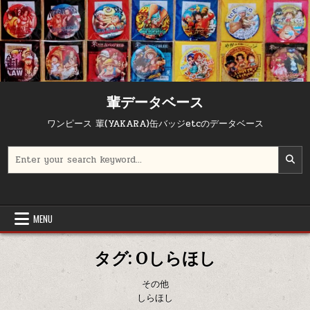
Skip to content
輩データベース
ワンピース 輩(YAKARA)缶バッジetcのデータベース
Search for:
MENU
タグ:
Oしらほし
その他
しらほし