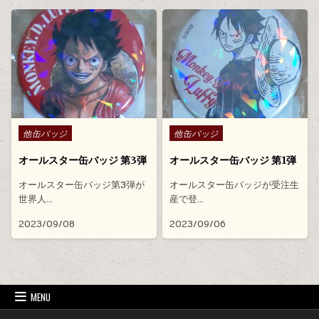
Posted in
Posted in
他缶バッジ
他缶バッジ
オールスター缶バッジ 第3弾
オールスター缶バッジ 第1弾
オールスター缶バッジ第3弾が
オールスター缶バッジが受注生
世界人…
産で登…
2023/09/08
2023/09/06
MENU