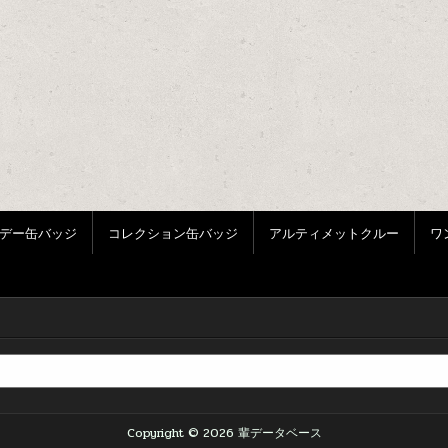
デー缶バッジ
コレクション缶バッジ
アルティメットクルー
ワ
Copyright © 2026 輩データベース