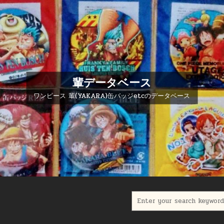
輩データベース
ワンピース 輩(YAKARA)缶バッジetcのデータベース
Search for: