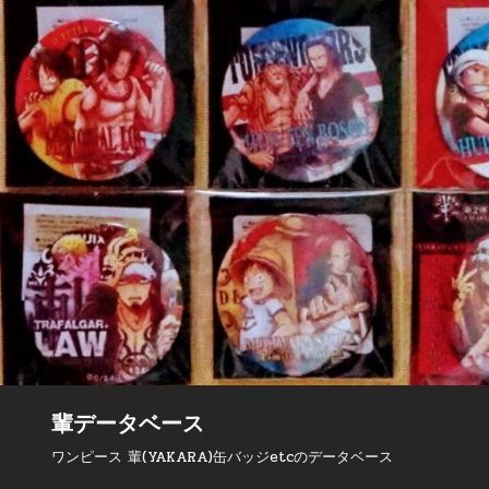
Skip to content
輩データベース
ワンピース 輩(YAKARA)缶バッジetcのデータベース