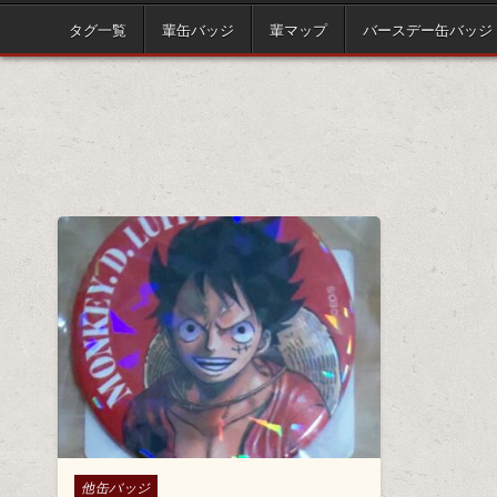
タグ一覧
輩缶バッジ
輩マップ
バースデー缶バッジ
Posted in
他缶バッジ