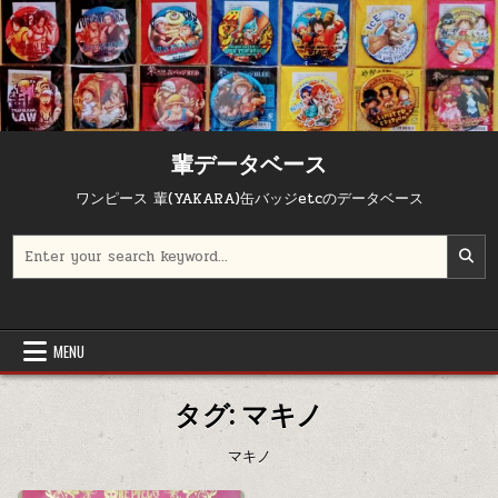
Skip to content
輩データベース
ワンピース 輩(YAKARA)缶バッジetcのデータベース
Search for:
MENU
タグ:
マキノ
マキノ