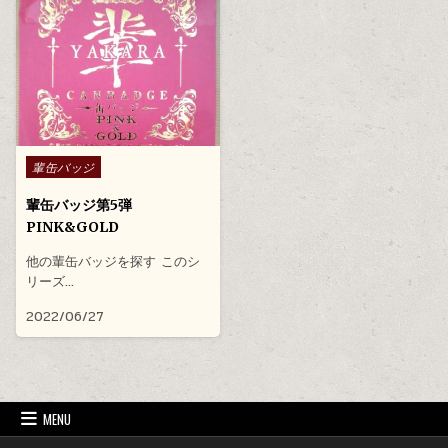
Posted in
輩缶バッジ
輩缶バッジ第5弾
PINK&GOLD
他の輩缶バッジを探す このシ
リーズ…
2022/06/27
MENU