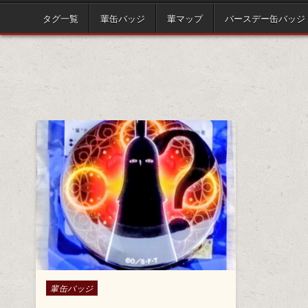
タグ一覧
輩缶バッジ
輩マップ
バースデー缶バッジ
Posted in
輩缶バッジ