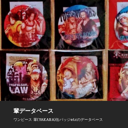
Skip to content
輩データベース
ワンピース 輩(YAKARA)缶バッジetcのデータベース