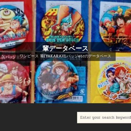
輩データベース
ワンピース 輩(YAKARA)缶バッジetcのデータベース
Search for: