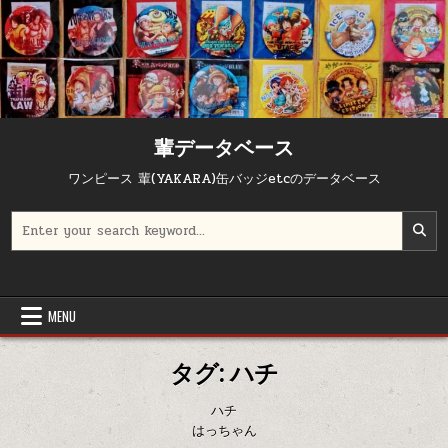
Skip to content
輩データベース
ワンピース 輩(YAKARA)缶バッジetcのデータベース
Search for:
MENU
タグ:
ハチ
ハチ
はっちゃん