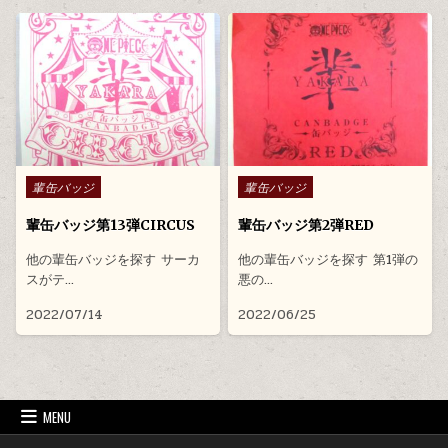
Posted in
Posted in
輩缶バッジ
輩缶バッジ
輩缶バッジ第13弾CIRCUS
輩缶バッジ第2弾RED
他の輩缶バッジを探す サーカ
他の輩缶バッジを探す 第1弾の
スがテ…
悪の…
2022/07/14
2022/06/25
MENU