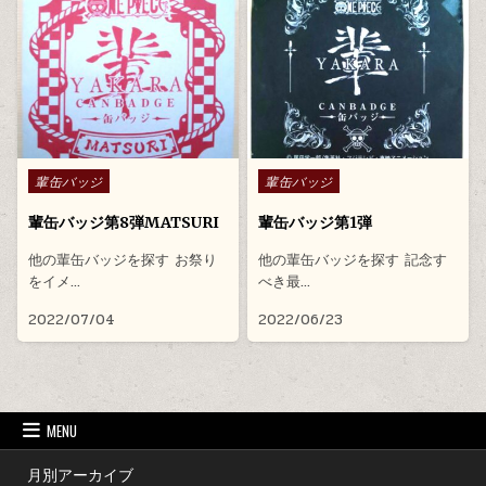
Posted in
Posted in
輩缶バッジ
輩缶バッジ
輩缶バッジ第8弾MATSURI
輩缶バッジ第1弾
他の輩缶バッジを探す お祭り
他の輩缶バッジを探す 記念す
をイメ…
べき最…
2022/07/04
2022/06/23
MENU
月別アーカイブ