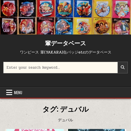
Skip to content
輩データベース
ワンピース 輩(YAKARA)缶バッジetcのデータベース
Search for:
MENU
タグ:
デュバル
デュバル