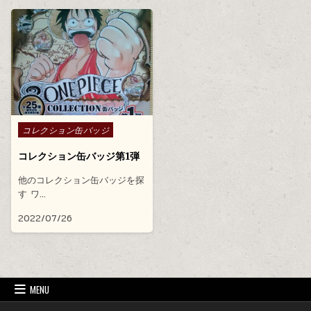
Posted in
コレクション缶バッジ
コレクション缶バッジ第1弾
他のコレクション缶バッジを探
す ワ…
2022/07/26
MENU