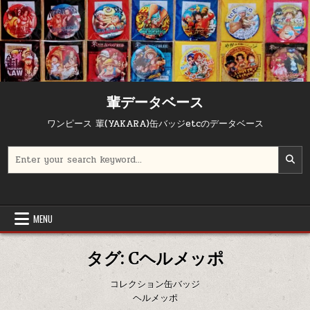
Skip to content
輩データベース
ワンピース 輩(YAKARA)缶バッジetcのデータベース
Search for:
MENU
タグ:
Cヘルメッポ
コレクション缶バッジ
ヘルメッポ