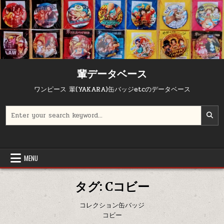
Skip to content
輩データベース
ワンピース 輩(YAKARA)缶バッジetcのデータベース
Search for:
MENU
タグ:
Cコビー
コレクション缶バッジ
コビー