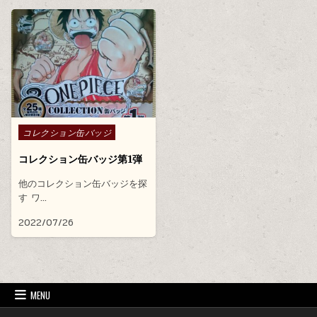
Posted in
コレクション缶バッジ
コレクション缶バッジ第1弾
他のコレクション缶バッジを探
す ワ…
2022/07/26
MENU