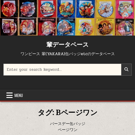
Skip to content
輩データベース
ワンピース 輩(YAKARA)缶バッジetcのデータベース
Search for:
MENU
タグ:
Bページワン
バースデー缶バッジ
ページワン