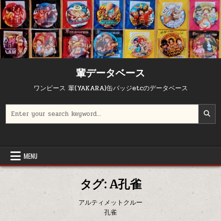
Skip to content
輩データベース
ワンピース 輩(YAKARA)缶バッジetcのデータベース
Search for:
MENU
タグ:
A孔雀
アルティメットクルー
孔雀